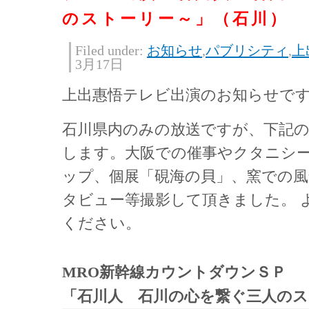
のストーリー～」（石川）
Filed under:
お知らせ
,
パブリシティ
,
上
3月17日
上出惠悟テレビ出演のお知らせで
石川県内のみの放送ですが、下記
します。大阪での催事やクタニシ
ップ、個展「硯海の貝」、窯での
タビュー等撮影して頂きました。 
ください。
MRO新幹線カウントダウンＳＰ
「石川人 石川の心を繋ぐ三人のス