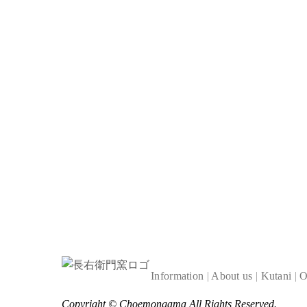
Information
|
About us
|
Kutani
|
O
Copyright ©
Choemongama
All Rights Reserved.