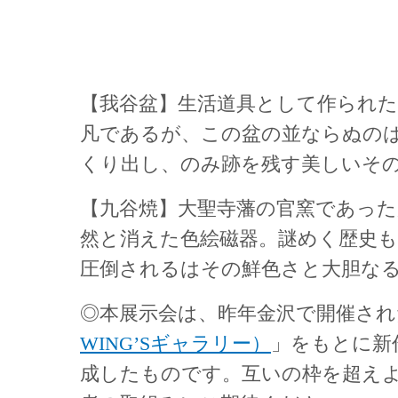
【我谷盆】生活道具として作られ
凡であるが、この盆の並ならぬの
くり出し、のみ跡を残す美しいそ
【九谷焼】大聖寺藩の官窯であった
然と消えた色絵磁器。謎めく歴史
圧倒されるはその鮮色さと大胆な
◎本展示会は、昨年金沢で開催され
WING’Sギャラリー）
」をもとに新
成したものです。互いの枠を超え