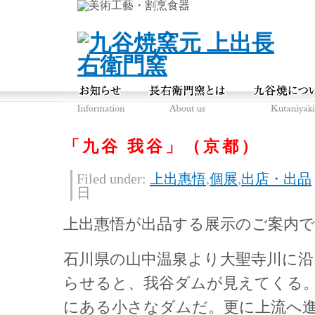
「九谷 我谷」（京都）
Filed under:
上出惠悟
,
個展
,
出店・出品
日
上出惠悟が出品する展示のご案内
石川県の山中温泉より大聖寺川に沿
らせると、我谷ダムが見えてくる
にある小さなダムだ。更に上流へ