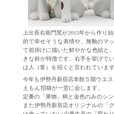
上出長右衛門窯が2015年から作り
的で幸せそうな表情や、無釉のマ
て前掛けに描いた鮮やかな色絵と
きな鈴が特徴です。右手を挙げて
は人（客）を招くと言われていま
今年も伊勢丹新宿店本館５階ウエ
えもん招猫が一堂に会します。
定番の「果物」柄と金色のみのシ
また伊勢丹新宿店オリジナルの「
は作っていない少量生産の「変わ