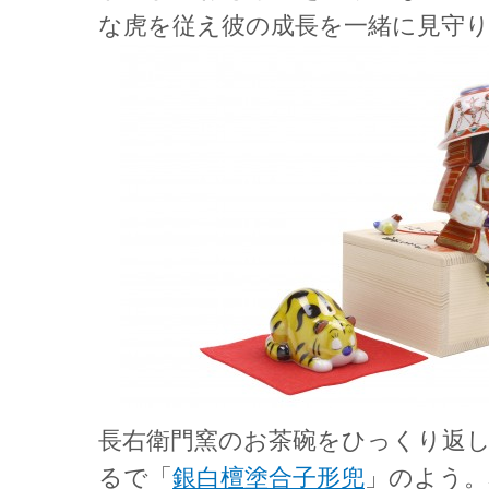
な虎を従え彼の成長を一緒に見守
長右衛門窯のお茶碗をひっくり返
るで「
銀白檀塗合子形兜
」のよう。