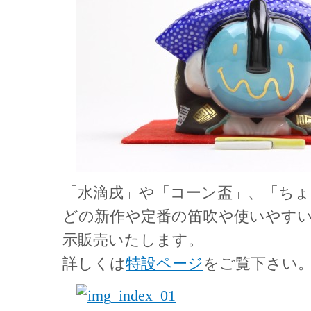
「水滴戌」や「コーン盃」、「ち
どの新作や定番の笛吹や使いやす
示販売いたします。
詳しくは
特設ページ
をご覧下さい