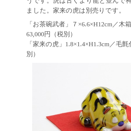
うです。虎は古くより龍と並んで
ました。家来の虎は別売りです。
「お茶碗武者」７×6.6×H12cm／
63,000円（税別）
「家来の虎」1.8×1.4×H1.3cm／毛
別）