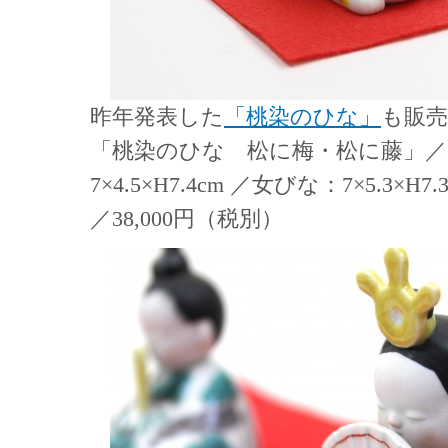
昨年発表した
「桃染のひな」
も販
「桃染のひな 松に梅・松に藤」／
7×4.5×H7.4cm ／女びな：7×5.3×
／38,000円（税別）