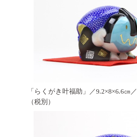
「らくがき叶福助」／9.2×8×6.6㎝／
（税別）