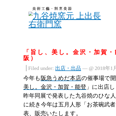
「旨し、美し。金沢・加賀・
阪）
Filed under:
出店・出品
— @ 2018年1
今年も
阪急うめだ本店
の催事場で
美し。金沢・加賀・能登
」に出店し
昨年同展で発表した九谷焼のひな人
に続き今年は五月人形「お茶碗武者
表、販売いたします。