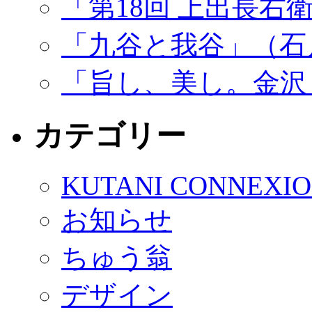
「第18回 上出長右
「九谷と我谷」（石
「旨し、美し。金沢
カテゴリー
KUTANI CONNEXI
お知らせ
ちゅう翁
デザイン