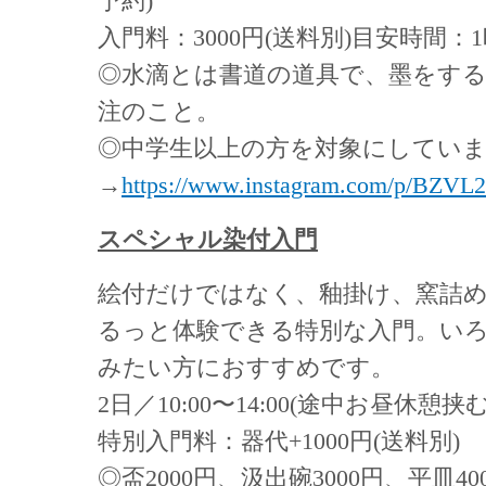
予約)
入門料：3000円(送料別)目安時間：
◎水滴とは書道の道具で、墨をす
注のこと。
◎中学生以上の方を対象にしてい
→
https://www.instagram.com/p/BZVL
スペシャル染付入門
絵付だけではなく、釉掛け、窯詰
るっと体験できる特別な入門。い
みたい方におすすめです。
2日／10:00〜14:00(途中お昼休憩挟
特別入門料：器代+1000円(送料別)
◎盃2000円、汲出碗3000円、平皿40