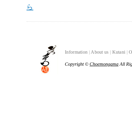
ら
Information
|
About us
|
Kutani
|
O
Copyright ©
Choemongama
All Ri