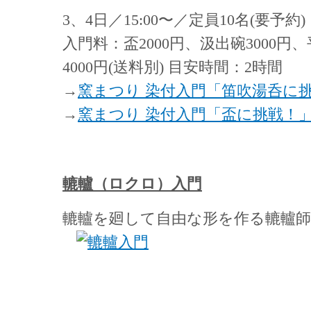
3、4日／15:00〜／定員10名(要予約)
入門料：盃2000円、汲出碗3000円、
4000円(送料別) 目安時間：2時間
→
窯まつり 染付入門「笛吹湯呑に
→
窯まつり 染付入門「盃に挑戦！
轆轤（ロクロ）入門
轆轤を廻して自由な形を作る轆轤師