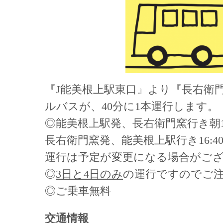
『J能美根上駅東口』より『長右衛
ルバスが、40分に1本運行します。
◎能美根上駅発、長右衛門窯行き朝1
長右衛門窯発、能美根上駅行き16:4
運行は予定が変更になる場合がござ
◎
3日と4日のみ
の運行ですのでご
◎ご乗車無料
交通情報