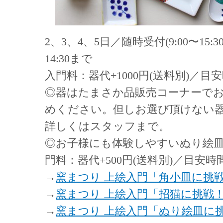
2、3、4、5日／随時受付(9:00〜15:
14:30まで
入門料：器代+1000円(送料別)／目
◎器はたまさか品販売コーナーで
めください。但しお選び頂けない
詳しくはスタッフまで。
◎お子様にも体験しやすいぬり絵
門料：器代+500円(送料別)／目安時
→
窯まつり 上絵入門「角小皿に挑
→
窯まつり 上絵入門「招猫に挑戦
→
窯まつり 上絵入門「ぬり絵皿に