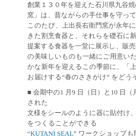
創業１３０年を迎えた石川県九谷焼
窯」は、昔ながらの手仕事を守っ
このたび、上出長右衛門窯が永年
きた割烹食器と、それらを礎石に
提案する食器を一堂に展示し、販
の美味しいものも一緒にご用意い
かな新年を迎えるこの季節に、「上
お届けする“春のさきがけ” をど
■ 会期中の1 月9 日（日）と10 日
された
文様をシールのように器に貼付け
をつくることができる
“
KUTANI SEAL
” ワークショップ