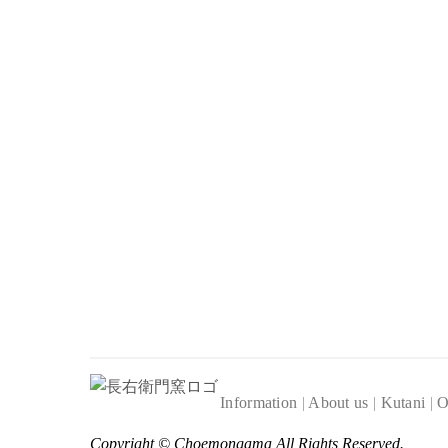
Information
|
About us
|
Kutani
|
O
Copyright ©
Choemongama
All Rights Reserved.