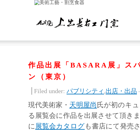
作品出展「BASARA展」ス
ン（東京）
Filed under:
パブリシティ
,
出店・出品
現代美術家・
天明屋尚
氏が初のキュ
る展覧会に作品を出展させて頂き
に
展覧会カタログ
も書店にて発売