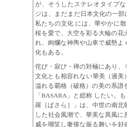
が、そうしたステレオタイプな
ジは、まだまだ日本文化の一部
私たちの文化 には、華やかに
桜を愛で、大空を彩る大輪の花
れ、絢爛な神輿や山車で威勢よ
化もある。
侘び・寂び・禅の対極にあり、
文化とも相容れない華美（過美
溢れる覇格（破格）の美の系譜
「BASARA」と総称 したい。
羅［ばさら］」は、中世の南北
した社会風潮で、華美な異風に
威を嘲笑し奢侈な振る舞いを好