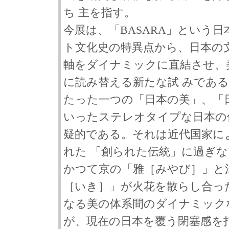
ち 主を指す。
今展は、「BASARA」という
ト文化史の特異点から、日本の
軸をダイナミックに直結させ、
に読み替える新たな試 みであ
たった一つの「日本の美」、「
いったステレオタイプな日本の
疑的である。それは近代国家に
れた 「創られた伝統」に過ぎ
かつて京の「雅［みやび］」と
［いき］」が火花を散らし合っ
なる美の体系間のダイナミック
が、現在の日本を覆う閉塞感を