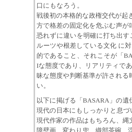
口にもなろう。
戦後初の本格的な政権交代が起
方で格差の固定化を危ぶむ声が
恐れずに違いを明確に打ち出す
ルーツや根差している文化 に
的であること、それこそが「BAS
Iな態度であり、リアリティで
昧な態度や判断基準が許される
い。
以下に掲げる「BASARA」の
現代の日本にもしっかりと息づ
現代作家の作品はもちろん、縄
障壁画、変わり兜、織部茶碗、