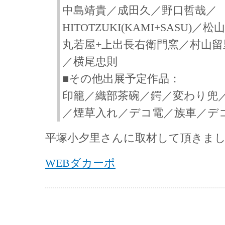
中島靖貴／成田久／野口哲哉／
HITOTZUKI(KAMI+SASU)／松
丸若屋+上出長右衛門窯／村山留
／横尾忠則
■その他出展予定作品：
印籠／織部茶碗／鍔／変わり兜
／煙草入れ／デコ電／族車／デ
平塚小夕里さんに取材して頂きま
WEBダカーポ