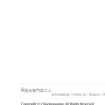
Information
|
About us
|
Kutani
|
O
Copyright ©
Choemongama
All Rights Reserved.