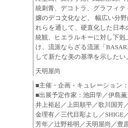
統刺青、デコトラ、グラフィティ
嬢のデコ文化など、 幅広い分
れらを通して、硬直化した日本
統観、ヒエラルキーに対し下剋
け、流派ならざる流派「BASA
して新たな美の基準を示したい
天明屋尚
■主催・企画・キュレーション
■出展予定作家：池田学／伊島薫
井上裕起／上田順平／歌川国芳
金理有／三代目彫よし／SHIGE
芳年／辻野裕明／天明屋尚／豊