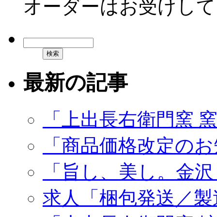
オーダーはお受けして
最新の記事
「上出長右衛門窯 
「商品価格改定のお
「旨し、美し。金沢
求人「梱包発送／製