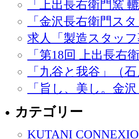
「上出長右衛門窯 
「金沢長右衛門スタ
求人「製造スタッフ
「第18回 上出長右
「九谷と我谷」（石
「旨し、美し。金沢
カテゴリー
KUTANI CONNEXI