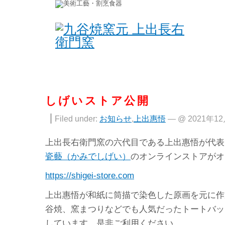
しげいストア公開
Filed under:
お知らせ
,
上出惠悟
— @ 2021年1
上出長右衛門窯の六代目である上出惠悟が代表
瓷藝（かみでしげい）
のオンラインストアがオ
https://shigei-store.com
上出惠悟が和紙に筒描で染色した原画を元に作
谷焼、窯まつりなどでも人気だったトートバッ
しています。是非ご利用ください。