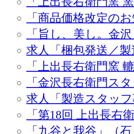
「上出長右衛門窯 
「商品価格改定のお
「旨し、美し。金沢
求人「梱包発送／製
「上出長右衛門窯 
「金沢長右衛門スタ
求人「製造スタッフ
「第18回 上出長右
「九谷と我谷」（石