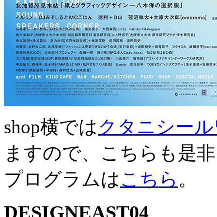
shop横では
クタニシール
ますので、こちらも是非
プログラムは
こちら
。
DESIGNEAST04