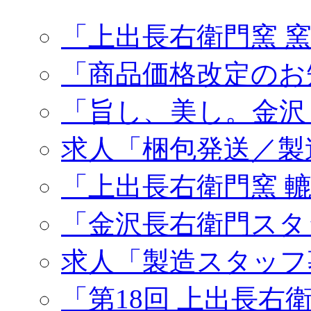
「上出長右衛門窯 
「商品価格改定のお
「旨し、美し。金沢
求人「梱包発送／製
「上出長右衛門窯 
「金沢長右衛門スタ
求人「製造スタッフ
「第18回 上出長右