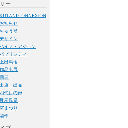
リー
KUTANI CONNEXION
お知らせ
ちゅう翁
デザイン
ハイメ・アジョン
パブリシティ
上出惠悟
作品出展
個展
出店・出品
四代目の声
展示風景
窯まつり
製作