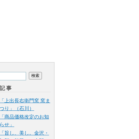
記事
「上出長右衛門窯 窯ま
つり」（石川）
「商品価格改定のお知
らせ」
「旨し、美し。金沢・