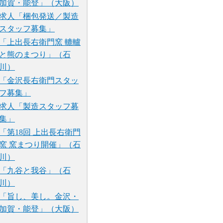
加賀・能登」（大阪）
求人「梱包発送／製造
スタッフ募集」
「上出長右衛門窯 轆轤
と熊のまつり」（石
川）
「金沢長右衛門スタッ
フ募集」
求人「製造スタッフ募
集」
「第18回 上出長右衛門
窯 窯まつり開催」（石
川）
「九谷と我谷」（石
川）
「旨し、美し。金沢・
加賀・能登」（大阪）