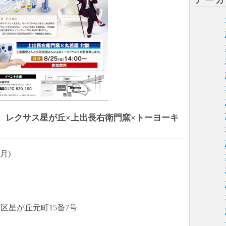
アーカ
 レクサス星が丘×上出長右衛門窯×トーヨーキ
(月)
千種区星が丘元町15番7号