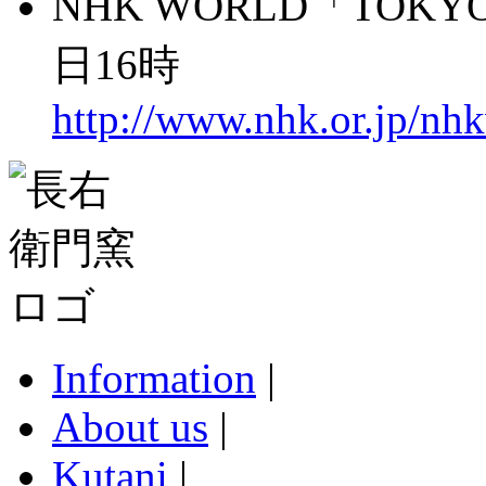
NHK WORLD「TOKYO
日16時
http://www.nhk.or.jp/nh
Information
|
About us
|
Kutani
|